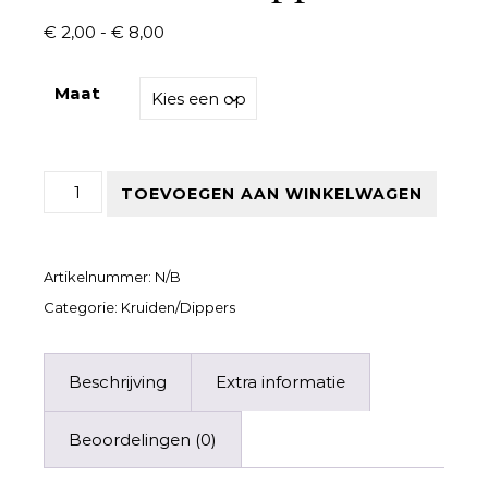
Prijsklasse: € 2,00 tot € 8,00
€
2,00
-
€
8,00
Maat
Siciliaanse Dipper aantal
TOEVOEGEN AAN WINKELWAGEN
Artikelnummer:
N/B
Categorie:
Kruiden/Dippers
Beschrijving
Extra informatie
Beoordelingen (0)