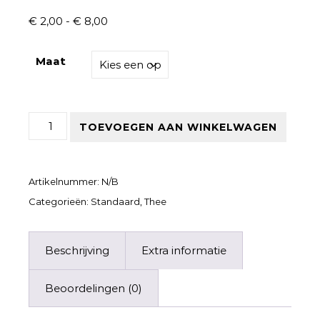
Prijsklasse: € 2,00 tot € 8,00
€
2,00
-
€
8,00
Maat
Rozentuin aantal
TOEVOEGEN AAN WINKELWAGEN
Artikelnummer:
N/B
Categorieën:
Standaard
,
Thee
Beschrijving
Extra informatie
Beoordelingen (0)