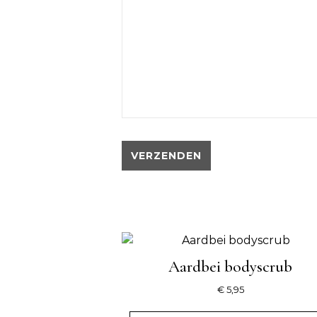
Aardbei bodyscrub
€
5,95