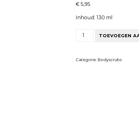
€
5,95
Inhoud: 130 ml
Kokos bodyscrub aantal
TOEVOEGEN A
Categorie:
Bodyscrubs