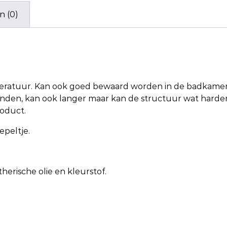
n (0)
atuur. Kan ook goed bewaard worden in de badkamer z
den, kan ook langer maar kan de structuur wat harder 
roduct.
peltje.
etherische olie en kleurstof.